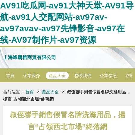
AV91吃瓜网-av91大神天堂-AV91导
航-av91人交配网站-av97av-
av97avav-av97先锋影音-av97在
线-AV97制作片-av97资源
上海峰麟榕商貿有限公司
首頁
企業簡介
產品大全
聯系我們
企業信息
訪客
>
>
當前位置：
首頁
產品大全
叔侄聯手銷售假冒名牌洗滌用品，
揚言“占領西北市場”終落網
叔侄聯手銷售假冒名牌洗滌用品，揚
言“占領西北市場”終落網