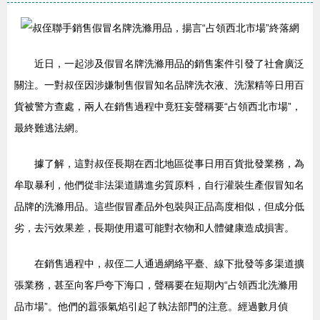
近日，一起涉及假冒名牌洗滌用品的銷售案件引發了社會廣泛
關注。一對叔侄因涉嫌制售假冒知名品牌洗衣液、洗潔精等日用百
貨被警方查處，兩人在銷售過程中竟狂妄聲稱要“占領西北市場”，
最終難逃法網。
據了解，這對叔侄長期在西北地區從事日用百貨批發業務，為
牟取暴利，他們從非法渠道購進劣質原料，自行灌裝生產假冒知名
品牌的洗滌用品。這些假冒產品外包裝與正品高度相似，但成分低
劣，去污效果差，長期使用還可能對衣物和人體健康造成損害。
在銷售過程中，叔侄二人通過網絡平臺、線下批發等多渠道擴
張業務，甚至向客戶夸下海口，聲稱要在短期內“占領西北洗滌用
品市場”。他們的囂張氣焰引起了執法部門的注意。經過數月偵