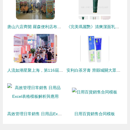
唐山六店齊開 羅森便利店布局京津冀一體化的新篇章
《完美瑪麗艷》清爽潔面乳特價熱銷 165元盡享專業護膚體驗
人流如潮星聚上海，第116屆中國日用百貨商品交易會盛大開幕引領行業新風向
安利白茶牙膏 滑縣城關大眾日用品門市部的品質選擇與日用品銷售解析
高效管理日常銷售 日用品Excel表格模板解析與應用
日用百貨銷售合同模板