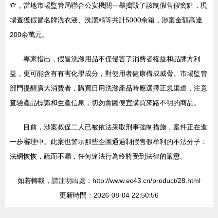
查，當地市場監管局聯合公安機關一舉搗毀了該制假售假窩點，現
場查獲假冒名牌洗衣液、洗潔精等共計5000余箱，涉案金額高達
200余萬元。
專家指出，假冒洗滌用品不僅侵害了消費者權益和品牌方利
益，更可能含有有害化學成分，對使用者健康構成威脅。市場監管
部門提醒廣大消費者，購買日用洗滌產品時應選擇正規渠道，注意
查驗產品標識和生產信息，切勿貪圖便宜購買來路不明的商品。
目前，涉案叔侄二人已被依法采取刑事強制措施，案件正在進
一步審理中。此案也警示那些企圖通過制假售假牟利的不法分子：
法網恢恢，疏而不漏，任何違法行為終將受到法律的嚴懲。
如若轉載，請注明出處：http://www.ec43.cn/product/28.html
更新時間：2026-08-04 22:50:56