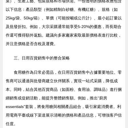
菜）、生產工藝、包裝規格和市場供需。一份透明的價格表應包含
以下信息：產品類型（例如精制白砂糖、有機紅糖）、規格（如
25kg/袋、50kg/箱）、單價（可能按噸或公斤計）、最小起訂量以
及批發折扣。例如，大宗采購通常能享受5-20%的優惠，而長期合
作還可獲得額外返點。建議向多家廠家索取最新價格表進行比較，
并注意價格是否含稅及運費。
三、日用百貨銷售中的整合策略
食用糖作為日常必需品，在日用百貨銷售中占據重要地位。零
售商可以通過與批發商建立伙伴關系，實現一站式采購，降低成
本。同時，結合其他百貨商品（如面粉、食用油、調味品）進行捆
綁銷售或促銷活動，能提升整體銷售額。例如，推出“廚房
essentials”套裝，將食用糖與相關產品組合，吸引家庭消費者。利
用電商平臺或線下渠道展示清晰的價格和產品信息，可增強客戶信
任度。