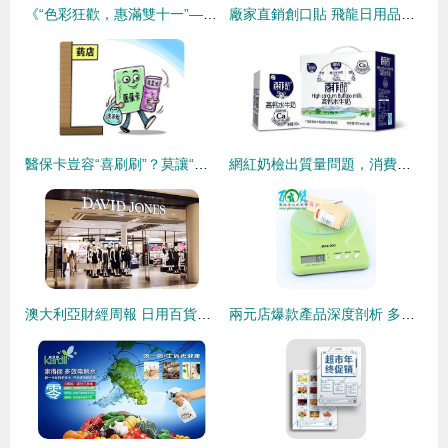
《“色彩狂歡，惠滿雙十一”——彩色超市日用百貨雙十一電商全案營銷活動方案》
廠家直銷創口貼 飛龍日用品，安全止血貼與OK繃的專業制造商
醫保卡豈容“喜刷刷”？莫讓“救命錢”淪為“購物卡”
網紅奶檢出質量問題，消費者需警惕日用百貨銷售隱患
澳大利亞財經周報 日用百貨銷售呈現穩健增長，消費者信心回升與供應鏈挑戰并存
兩元店爆款產品深度剖析 多功能晾曬衣架的市場潛力與批發攻略