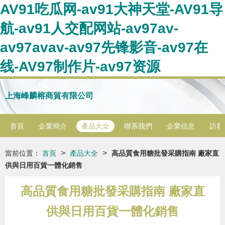
AV91吃瓜网-av91大神天堂-AV91导
航-av91人交配网站-av97av-
av97avav-av97先锋影音-av97在
线-AV97制作片-av97资源
上海峰麟榕商貿有限公司
首頁
企業簡介
產品大全
聯系我們
企業信息
訪客
>
>
當前位置：
首頁
產品大全
高品質食用糖批發采購指南 廠家直
供與日用百貨一體化銷售
高品質食用糖批發采購指南 廠家直
供與日用百貨一體化銷售